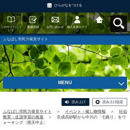
ひらがなをつける
このサイトにつ
新規登録
お問い合わせ
個人会員ログイ
ふなばし市民力
いて
ン
発見サイトへ戻
る
ふなばし市民力発見サイト
MENU
読み上げ
読み上げ設定
ふなばし市民力発見サイト
＞
イベント・催し物情報
＞
社会
教育・生涯学習の推進
＞
京成高砂駅から中川の「七曲り」をウ
ォーキング〈雨天中止〉