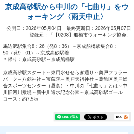
京成高砂駅から中川の「七曲り」をウ
ォーキング〈雨天中止〉
公開日：2026年05月04日 最終更新日：2026年05月07日
登録元：「
【0208】船橋市ウォーキング協会
」
馬込沢駅集合8：26（発8：36）～京成船橋駅集合8：
50（発9：01）～京成高砂駅着
＊帰り：京成高砂駅～京成船橋駅
京成高砂駅スタート～東用水せせらぎ通り～奥戸フワラー
パーク～八劔神社～宝蔵院～奥戸天祖神社～葛飾区奥戸総
合スポーツセンター（昼食）・中川の「七曲り」とは～中
川旧河川敷堤～新中川通水記念公園～京成高砂駅ゴール
コース：約7,5㎞