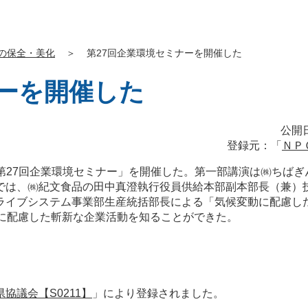
の保全・美化
＞
第27回企業環境セミナーを開催した
ナーを開催した
公開日
登録元：「
ＮＰ
て「第27回企業環境セミナー」を開催した。第一部講演は㈱ち
では、㈱紀文食品の田中真澄執行役員供給本部副本部長（兼）
ライブシステム事業部生産統括部長による「気候変動に配慮し
動に配慮した斬新な企業活動を知ることができた。
協議会【S0211】
」により登録されました。