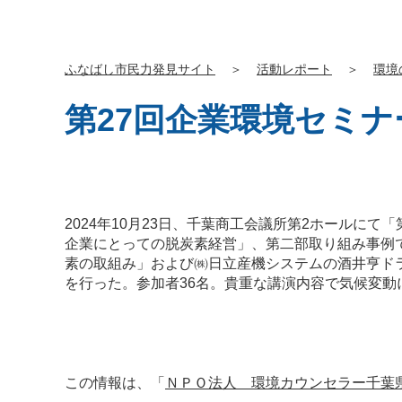
ふなばし市民力発見サイト
＞
活動レポート
＞
環境
第27回企業環境セミ
2024年10月23日、千葉商工会議所第2ホールに
企業にとっての脱炭素経営」、第二部取り組み事例
素の取組み」および㈱日立産機システムの酒井亨ド
を行った。参加者36名。貴重な講演内容で気候変
この情報は、「
ＮＰＯ法人 環境カウンセラー千葉県