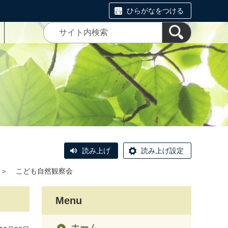
ひらがなをつける
読み上げ
読み上げ設定
＞
こども自然観察会
Menu
ホーム