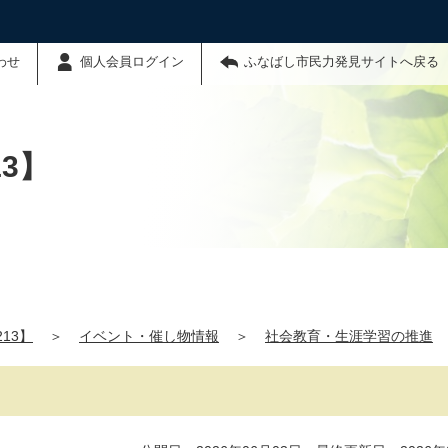
わせ
個人会員ログイン
ふなばし市民力発見サイトへ戻る
3】
13】
＞
イベント・催し物情報
＞
社会教育・生涯学習の推進