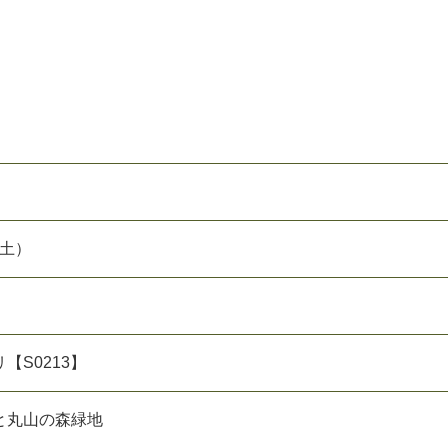
（土）
【S0213】
と丸山の森緑地