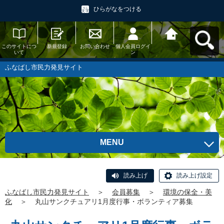
ひらがなをつける
このサイトにつ
新規登録
お問い合わせ
個人会員ログイ
ふなばし市民力
いて
ン
発見サイトへ戻
る
ふなばし市民力発見サイト
MENU
読み上げ
読み上げ設定
ふなばし市民力発見サイト
＞
会員募集
＞
環境の保全・美
化
＞
丸山サンクチュアリ1月度行事・ボランティア募集