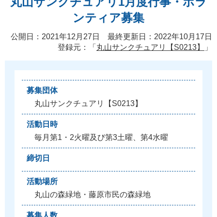
丸山サンクチュアリ1月度行事・ボラ
ンティア募集
公開日：2021年12月27日 最終更新日：2022年10月17日
登録元：「
丸山サンクチュアリ【S0213】
」
募集団体
丸
山
サ
ン
ク
チ
ュ
ア
リ
【
S
0
2
1
3
】
活動日時
毎
月
第
1
・
2
火
曜
及
び
第
3
土
曜
、
第
4
水
曜
締切日
活動場所
丸
山
の
森
緑
地
・
藤
原
市
民
の
森
緑
地
募集人数