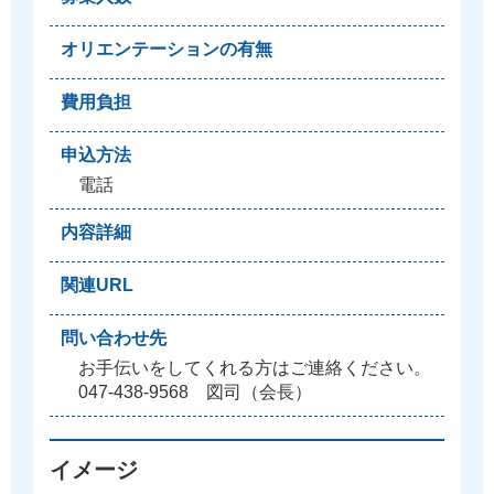
オリエンテーションの有無
費用負担
申込方法
電
話
内容詳細
関連URL
問い合わせ先
お
手
伝
い
を
し
て
く
れ
る
方
は
ご
連
絡
く
だ
さ
い
。
0
4
7
-
4
3
8
-
9
5
6
8
図
司
（
会
長
）
イメージ