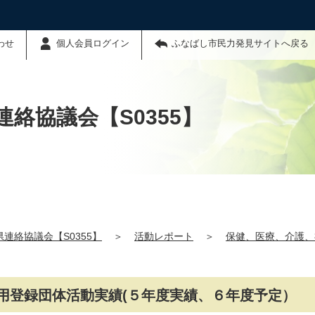
わせ
個人会員ログイン
ふなばし市民力発見サイトへ戻る
絡協議会【S0355】
連絡協議会【S0355】
＞
活動レポート
＞
保健、医療、介護、
用登録団体活動実績(５年度実績、６年度予定）