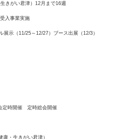
生きがい君津）12月まで16週
受入事業実施
示（11/25～12/27）ブース出展（12/3）
】
会定時開催 定時総会開催
健康・生きがい君津）