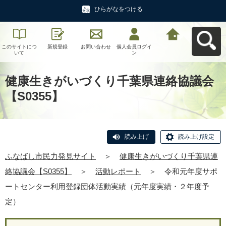
ひらがなをつける
このサイトにつ
新規登録
お問い合わせ
個人会員ログイ
ふなばし市民力
いて
ン
発見サイトへ戻
る
健康生きがいづくり千葉県連絡協議会
【S0355】
読み上げ
読み上げ設定
ふなばし市民力発見サイト
＞
健康生きがいづくり千葉県連
絡協議会【S0355】
＞
活動レポート
＞
令和元年度サポ
ートセンター利用登録団体活動実績（元年度実績・２年度予
定）