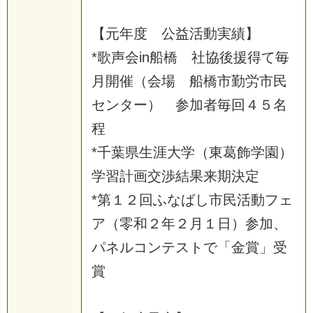
【
元
年
度
公
益
活
動
実
績
】
*
歌
声
会
i
n
船
橋
社
協
後
援
得
て
毎
月
開
催
（
会
場
船
橋
市
勤
労
市
民
セ
ン
タ
ー
）
参
加
者
毎
回
４
５
名
程
*
千
葉
県
生
涯
大
学
（
東
葛
飾
学
園
）
学
習
計
画
交
渉
結
果
来
期
決
定
*
第
１
２
回
ふ
な
ば
し
市
民
活
動
フ
ェ
ア
（
零
和
２
年
２
月
１
日
）
参
加
、
パ
ネ
ル
コ
ン
テ
ス
ト
で
「
金
賞
」
受
賞