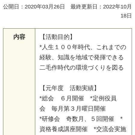
公開日：2020年03月26日 最終更新日：2022年10月
18日
内容
【
活
動
目
的
】
*
人
生
１
０
０
年
時
代
、
こ
れ
ま
で
の
経
験
、
知
識
を
地
域
で
発
揮
で
き
る
二
毛
作
時
代
の
環
境
づ
く
り
を
図
る
【
元
年
度
活
動
実
績
】
*
総
会
６
月
開
催
*
定
例
役
員
会
毎
月
第
３
月
曜
日
開
催
*
研
修
会
奇
数
月
、
５
回
開
催
*
資
格
養
成
講
座
開
催
*
交
流
会
実
施