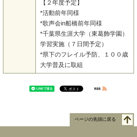
【
２
年
度
予
定
】
*
活
動
前
年
同
様
*
歌
声
会
i
n
船
橋
前
年
同
様
*
千
葉
県
生
涯
大
学
（
東
葛
飾
学
園
）
学
習
実
施
（
７
日
間
予
定
）
*
県
下
の
フ
レ
イ
ル
予
防
、
１
０
０
歳
大
学
普
及
に
取
組
ページの先頭に戻る