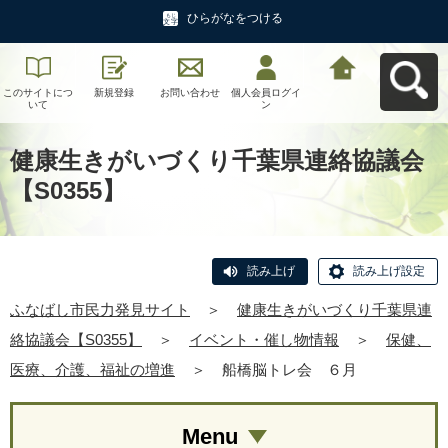
ひらがなをつける
このサイトにつ
新規登録
お問い合わせ
個人会員ログイ
ふなばし市民力
いて
ン
発見サイトへ戻
る
健康生きがいづくり千葉県連絡協議会
【S0355】
読み上げ
読み上げ設定
ふなばし市民力発見サイト
＞
健康生きがいづくり千葉県連
絡協議会【S0355】
＞
イベント・催し物情報
＞
保健、
医療、介護、福祉の増進
＞
船橋脳トレ会 ６月
Menu