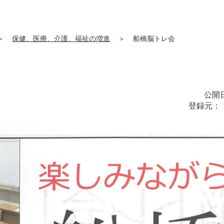
＞
保健、医療、介護、福祉の増進
＞
船橋脳トレ会
公開日
登録元：