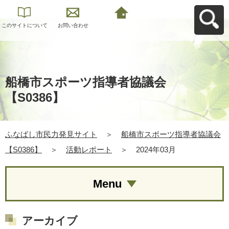
このサイトについて
お問い合わせ
ふなばし市民力発見
サイトへ戻る
船橋市スポーツ指導者協議会
【S0386】
ふなばし市民力発見サイト
＞
船橋市スポーツ指導者協議会
【S0386】
＞
活動レポート
＞
2024年03月
Menu
アーカイブ