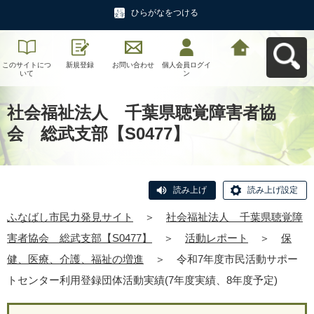
ひらがなをつける
このサイトにつ
新規登録
お問い合わせ
個人会員ログイ
ふなばし市民力
いて
ン
発見サイトへ戻
る
社会福祉法人 千葉県聴覚障害者協
会 総武支部【S0477】
読み上げ
読み上げ設定
ふなばし市民力発見サイト
＞
社会福祉法人 千葉県聴覚障
害者協会 総武支部【S0477】
＞
活動レポート
＞
保
健、医療、介護、福祉の増進
＞
令和7年度市民活動サポー
トセンター利用登録団体活動実績(7年度実績、8年度予定)