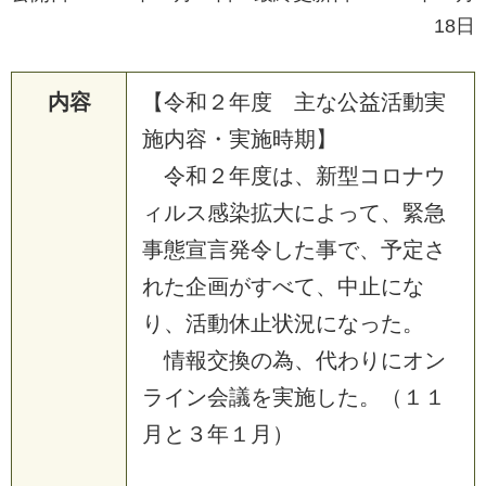
18日
内容
【
令
和
２
年
度
主
な
公
益
活
動
実
施
内
容
・
実
施
時
期
】
令
和
２
年
度
は
、
新
型
コ
ロ
ナ
ウ
ィ
ル
ス
感
染
拡
大
に
よ
っ
て
、
緊
急
事
態
宣
言
発
令
し
た
事
で
、
予
定
さ
れ
た
企
画
が
す
べ
て
、
中
止
に
な
り
、
活
動
休
止
状
況
に
な
っ
た
。
情
報
交
換
の
為
、
代
わ
り
に
オ
ン
ラ
イ
ン
会
議
を
実
施
し
た
。
（
１
１
月
と
３
年
１
月
）