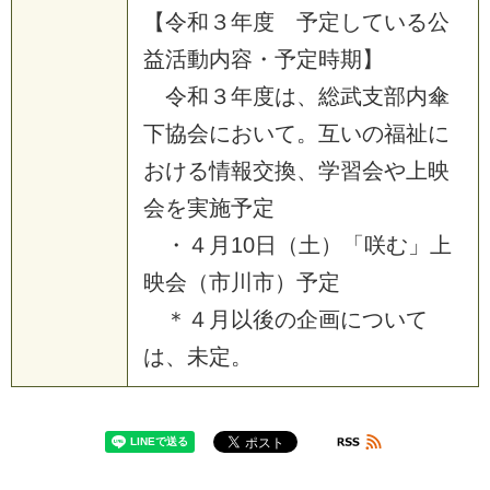
【
令
和
３
年
度
予
定
し
て
い
る
公
益
活
動
内
容
・
予
定
時
期
】
令
和
３
年
度
は
、
総
武
支
部
内
傘
下
協
会
に
お
い
て
。
互
い
の
福
祉
に
お
け
る
情
報
交
換
、
学
習
会
や
上
映
会
を
実
施
予
定
・
４
月
1
0
日
（
土
）
「
咲
む
」
上
映
会
（
市
川
市
）
予
定
＊
４
月
以
後
の
企
画
に
つ
い
て
は
、
未
定
。