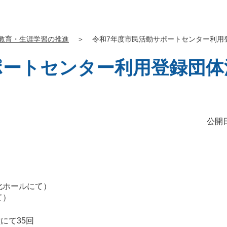
教育・生涯学習の推進
＞
令和7年度市民活動サポートセンター利用
ポートセンター利用登録団体
公開日
化ホールにて）
て）
にて35回