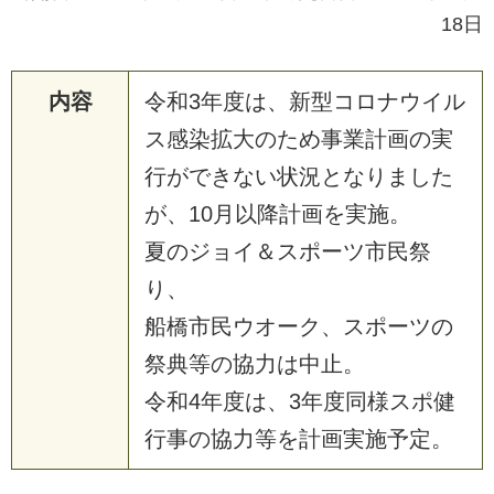
18日
内容
令
和
3
年
度
は
、
新
型
コ
ロ
ナ
ウ
イ
ル
ス
感
染
拡
大
の
た
め
事
業
計
画
の
実
行
が
で
き
な
い
状
況
と
な
り
ま
し
た
が
、
1
0
月
以
降
計
画
を
実
施
。
夏
の
ジ
ョ
イ
＆
ス
ポ
ー
ツ
市
民
祭
り
、
船
橋
市
民
ウ
オ
ー
ク
、
ス
ポ
ー
ツ
の
祭
典
等
の
協
力
は
中
止
。
令
和
4
年
度
は
、
3
年
度
同
様
ス
ポ
健
行
事
の
協
力
等
を
計
画
実
施
予
定
。