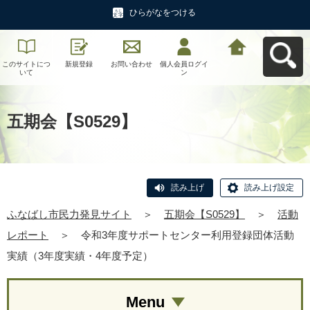
ひらがなをつける
このサイトにつ
新規登録
お問い合わせ
個人会員ログイ
ふなばし市民力
いて
ン
発見サイトへ戻
る
五期会【S0529】
読み上げ
読み上げ設定
ふなばし市民力発見サイト
＞
五期会【S0529】
＞
活動
レポート
＞
令和3年度サポートセンター利用登録団体活動
実績（3年度実績・4年度予定）
Menu