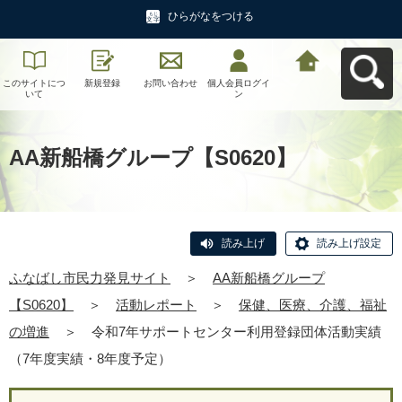
ひらがなをつける
このサイトにつ
新規登録
お問い合わせ
個人会員ログイ
ふなばし市民力
いて
ン
発見サイトへ戻
る
AA新船橋グループ【S0620】
読み上げ
読み上げ設定
ふなばし市民力発見サイト
＞
AA新船橋グループ
【S0620】
＞
活動レポート
＞
保健、医療、介護、福祉
の増進
＞
令和7年サポートセンター利用登録団体活動実績
（7年度実績・8年度予定）