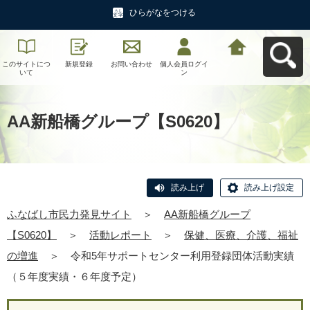
ひらがなをつける
このサイトにつ
新規登録
お問い合わせ
個人会員ログイ
ふなばし市民力
いて
ン
発見サイトへ戻
る
AA新船橋グループ【S0620】
読み上げ
読み上げ設定
ふなばし市民力発見サイト
＞
AA新船橋グループ
【S0620】
＞
活動レポート
＞
保健、医療、介護、福祉
の増進
＞
令和5年サポートセンター利用登録団体活動実績
（５年度実績・６年度予定）