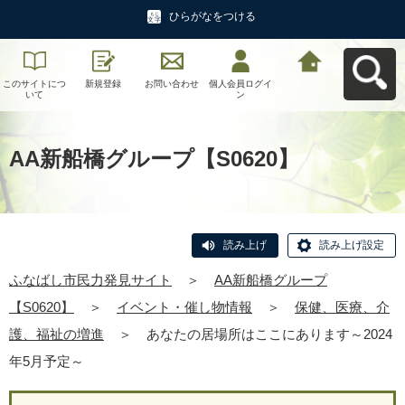
ひらがなをつける
このサイトにつ
新規登録
お問い合わせ
個人会員ログイ
ふなばし市民力
いて
ン
発見サイトへ戻
る
AA新船橋グループ【S0620】
読み上げ
読み上げ設定
ふなばし市民力発見サイト
＞
AA新船橋グループ
【S0620】
＞
イベント・催し物情報
＞
保健、医療、介
護、福祉の増進
＞
あなたの居場所はここにあります～2024
年5月予定～