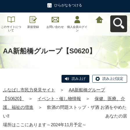
ひらがなをつける
このサイトにつ
新規登録
お問い合わせ
個人会員ログイ
ふなばし市民力
いて
ン
発見サイトへ戻
る
AA新船橋グループ【S0620】
読み上げ
読み上げ設定
ふなばし市民力発見サイト
＞
AA新船橋グループ
【S0620】
＞
イベント・催し物情報
＞
保健、医療、介
護、福祉の増進
＞
飲酒の問題ストップ・ザ酒 お酒をやめた
い‼ あなたの居
場所はここにあります～2024年11月予定～