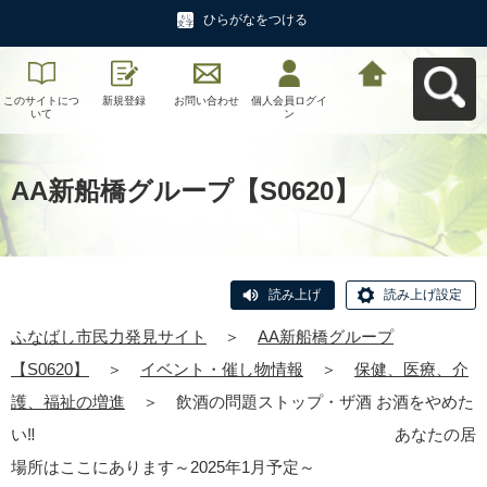
ひらがなをつける
このサイトにつ
新規登録
お問い合わせ
個人会員ログイ
ふなばし市民力
いて
ン
発見サイトへ戻
る
AA新船橋グループ【S0620】
読み上げ
読み上げ設定
ふなばし市民力発見サイト
＞
AA新船橋グループ
【S0620】
＞
イベント・催し物情報
＞
保健、医療、介
護、福祉の増進
＞
飲酒の問題ストップ・ザ酒 お酒をやめた
い‼ あなたの居
場所はここにあります～2025年1月予定～