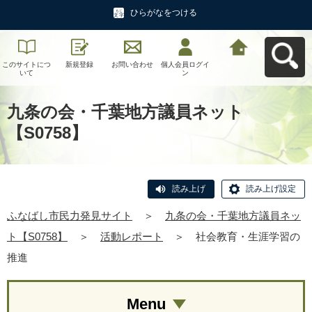
ひらがなをつける
このサイトにつ
新規登録
お問い合わせ
個人会員ログイ
ふなばし市民力
いて
ン
発見サイトへ戻
る
九条の会・千葉地方議員ネット
【S0758】
読み上げ
読み上げ設定
ふなばし市民力発見サイト
＞
九条の会・千葉地方議員ネッ
ト【S0758】
＞
活動レポート
＞
社会教育・生涯学習の
推進
Menu