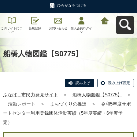
ひらがなをつける
このサイトにつ
新規登録
お問い合わせ
個人会員ログイ
ふなばし市民力
いて
ン
発見サイトへ戻
る
船橋人物図鑑【S0775】
読み上げ
読み上げ設定
ふなばし市民力発見サイト
＞
船橋人物図鑑【S0775】
＞
活動レポート
＞
まちづくりの推進
＞
令和5年度サポ
ートセンター利用登録団体活動実績（5年度実績・6年度予
定）