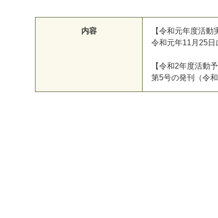
内容
【
令
和
元
年
度
活
動
令
和
元
年
1
1
月
2
5
日
【
令
和
2
年
度
活
動
予
第
5
号
の
発
刊
（
令
和
マイメディア検索