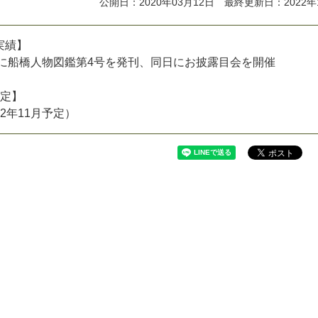
公開日：2020年03月12日 最終更新日：2022年
実
績
】
に
船
橋
人
物
図
鑑
第
4
号
を
発
刊
、
同
日
に
お
披
露
目
会
を
開
催
定
】
2
年
1
1
月
予
定
）