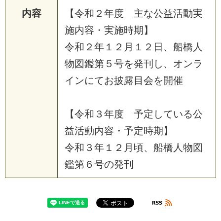
内容
【
令
和
２
年
度
主
な
公
益
活
動
実
施
内
容
・
実
施
時
期
】
令
和
２
年
１
２
月
１
２
日
、
船
橋
人
物
図
鑑
第
５
号
を
発
刊
し
、
オ
ン
ラ
イ
ン
に
て
お
披
露
目
会
を
開
催
【
令
和
３
年
度
予
定
し
て
い
る
公
益
活
動
内
容
・
予
定
時
期
】
令
和
３
年
１
２
月
頃
、
船
橋
人
物
図
鑑
第
６
号
の
発
刊