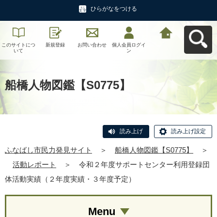
ひらがなをつける
このサイトにつ
新規登録
お問い合わせ
個人会員ログイ
ふなばし市民力
いて
ン
発見サイトへ戻
る
船橋人物図鑑【S0775】
読み上げ
読み上げ設定
ふなばし市民力発見サイト
＞
船橋人物図鑑【S0775】
＞
活動レポート
＞
令和２年度サポートセンター利用登録団
体活動実績（２年度実績・３年度予定）
Menu