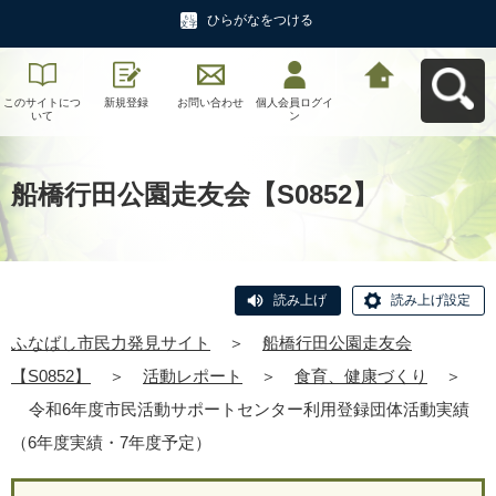
ひらがなをつける
このサイトにつ
新規登録
お問い合わせ
個人会員ログイ
ふなばし市民力
いて
ン
発見サイトへ戻
る
船橋行田公園走友会【S0852】
読み上げ
読み上げ設定
ふなばし市民力発見サイト
＞
船橋行田公園走友会
【S0852】
＞
活動レポート
＞
食育、健康づくり
＞
令和6年度市民活動サポートセンター利用登録団体活動実績
（6年度実績・7年度予定）