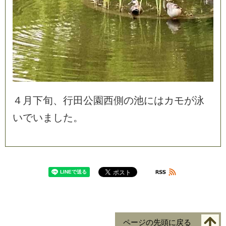
４
月
下
旬
、
行
田
公
園
西
側
の
池
に
は
カ
モ
が
泳
い
で
い
ま
し
た
。
ページの先頭に戻る