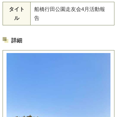
タイト
船
橋
行
田
公
園
走
友
会
4
月
活
動
報
ル
告
詳細