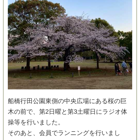
船
橋
行
田
公
園
東
側
の
中
央
広
場
に
あ
る
桜
の
巨
木
の
前
で
、
第
2
日
曜
と
第
3
土
曜
日
に
ラ
ジ
オ
体
操
等
を
行
い
ま
し
た
。
そ
の
あ
と
、
会
員
で
ラ
ン
ニ
ン
グ
を
行
い
ま
し