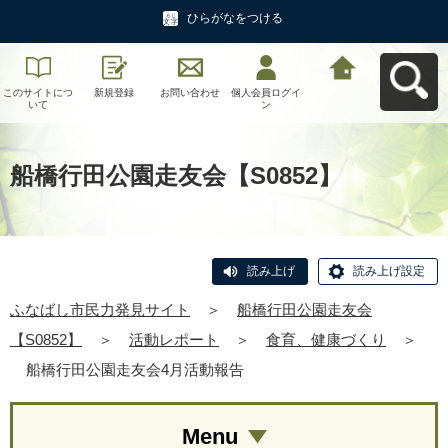
ひらがなをつける
このサイトにつ
新規登録
お問い合わせ
個人会員ログイ
ふなばし市民力
いて
ン
発見サイトへ戻
る
船橋行田公園走友会【S0852】
読み上げ
読み上げ設定
ふなばし市民力発見サイト
＞
船橋行田公園走友会
【S0852】
＞
活動レポート
＞
食育、健康づくり
＞
船橋行田公園走友会4月活動報告
Menu