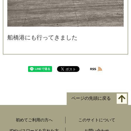
船
橋
港
に
も
行
っ
て
き
ま
し
た
ページの先頭に戻る
初めてご利用の方へ
このサイトについて
IDやパスワードを忘れた方
お問い合わせ