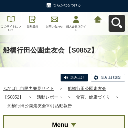
ひらがなをつける
このサイトにつ
新規登録
お問い合わせ
個人会員ログイ
ふなばし市民力
いて
ン
発見サイトへ戻
る
船橋行田公園走友会【S0852】
読み上げ
読み上げ設定
ふなばし市民力発見サイト
＞
船橋行田公園走友会
【S0852】
＞
活動レポート
＞
食育、健康づくり
＞
船橋行田公園走友会10月活動報告
Menu