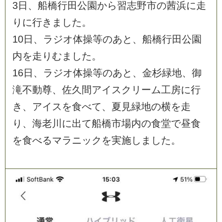
3
日
、
船
橋
行
田
公
園
か
ら
習
志
野
市
の
茜
浜
に
走
り
に
行
き
ま
し
た
。
1
0
日
、
ラ
ジ
オ
体
操
等
の
あ
と
、
船
橋
行
田
公
園
内
を
走
り
む
ま
し
た
。
1
6
日
、
ラ
ジ
オ
体
操
等
の
あ
と
、
金
杉
緑
地
、
御
滝
不
動
尊
、
佐
久
間
ア
イ
ス
ク
リ
ー
ム
工
房
に
行
き
、
ア
イ
ス
を
食
べ
て
、
夏
見
緑
地
の
横
を
走
り
、
海
老
川
に
出
て
船
橋
市
場
内
の
食
堂
で
昼
食
を
食
べ
る
マ
ラ
ニ
ッ
ク
を
実
施
し
ま
し
た
。