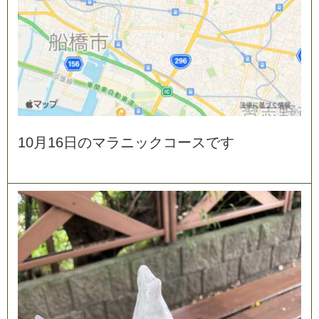
1
0
月
1
6
日
の
マ
ラ
ニ
ッ
ク
コ
ー
ス
で
す