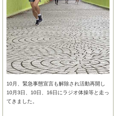
1
0
月
、
緊
急
事
態
宣
言
も
解
除
さ
れ
活
動
再
開
し
1
0
月
3
日
、
1
0
日
、
1
6
日
に
ラ
ジ
オ
体
操
等
と
走
っ
て
き
ま
し
た
。