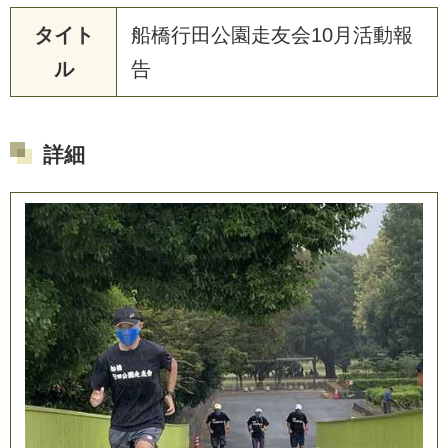
タイト
船
橋
行
田
公
園
走
友
会
1
0
月
活
動
報
ル
告
詳細