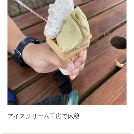
ア
イ
ス
ク
リ
ー
ム
工
房
で
休
憩