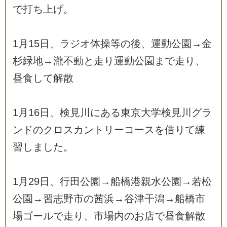
で
打
ち
上
げ
。
1
月
1
5
日
、
ラ
ジ
オ
体
操
等
の
後
、
運
動
公
園
→
金
杉
緑
地
→
瀧
不
動
と
走
り
運
動
公
園
ま
で
走
り
、
昼
食
し
て
解
散
1
月
1
6
日
、
検
見
川
に
あ
る
東
京
大
学
検
見
川
グ
ラ
ン
ド
の
ク
ロ
ス
カ
ン
ト
リ
ー
コ
ー
ス
を
借
り
て
練
習
し
ま
し
た
。
1
月
2
9
日
、
行
田
公
園
→
船
橋
港
親
水
公
園
→
若
松
公
園
→
習
志
野
市
の
茜
浜
→
谷
津
干
潟
→
船
橋
市
場
ゴ
ー
ル
で
走
り
、
市
場
内
の
お
店
で
昼
食
解
散