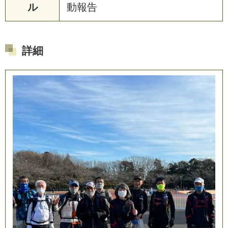
ル
動
報
告
詳細