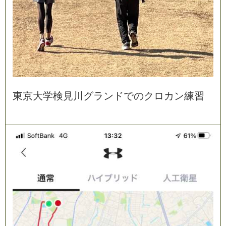
東
京
大
学
検
見
川
グ
ラ
ン
ド
で
の
ク
ロ
カ
ン
練
習