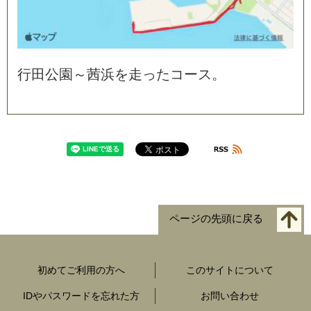
行
田
公
園
～
茜
浜
を
走
っ
た
コ
ー
ス
。
ページの先頭に戻る
初めてご利用の方へ
このサイトについて
IDやパスワードを忘れた方
お問い合わせ