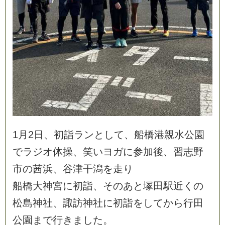
1
月
2
日
、
初
詣
ラ
ン
と
し
て
、
船
橋
港
親
水
公
園
で
ラ
ジ
オ
体
操
、
笑
い
ヨ
ガ
に
参
加
後
、
習
志
野
市
の
茜
浜
、
谷
津
干
潟
を
走
り
船
橋
大
神
宮
に
初
詣
、
そ
の
あ
と
塚
田
駅
近
く
の
松
島
神
社
、
諏
訪
神
社
に
初
詣
を
し
て
か
ら
行
田
公
園
ま
で
行
き
ま
し
た
。