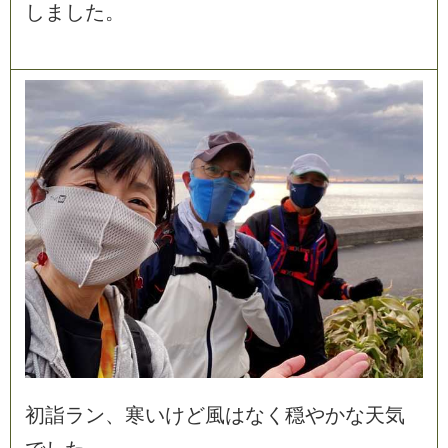
し
ま
し
た
。
初
詣
ラ
ン
、
寒
い
け
ど
風
は
な
く
穏
や
か
な
天
気