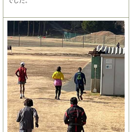
で
し
た
。