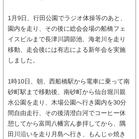
1
月
9
日
、
行
田
公
園
で
ラ
ジ
オ
体
操
等
の
あ
と
、
園
内
を
走
り
、
そ
の
後
に
総
会
会
場
の
船
橋
フ
ェ
イ
ス
ビ
ル
ま
で
長
津
川
調
節
池
、
海
老
川
を
走
り
移
動
、
走
会
後
に
は
有
志
に
よ
る
新
年
会
を
実
施
し
ま
し
た
。
1
時
1
0
日
、
朝
、
西
船
橋
駅
か
ら
電
車
に
乗
っ
て
南
砂
町
駅
ま
で
移
動
後
、
南
砂
町
か
ら
仙
台
堀
川
親
水
公
園
を
走
り
、
木
場
公
園
へ
行
き
園
内
を
3
0
分
間
自
由
走
行
、
そ
の
後
清
澄
白
河
で
コ
ー
ヒ
ー
休
憩
し
て
か
ら
富
岡
八
幡
宮
ん
参
拝
し
て
か
ら
、
隅
田
川
沿
い
を
走
り
月
島
へ
行
き
、
も
ん
じ
ゃ
焼
き