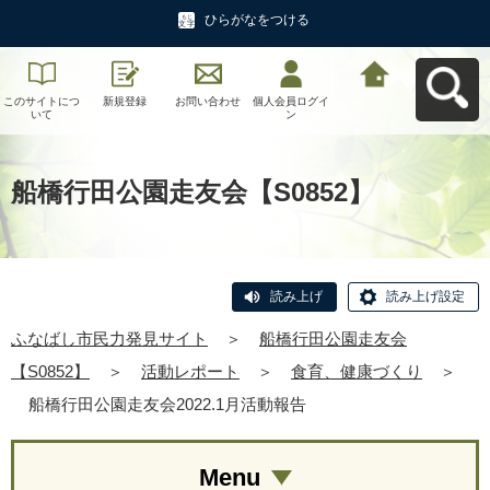
ひらがなをつける
このサイトにつ
新規登録
お問い合わせ
個人会員ログイ
ふなばし市民力
いて
ン
発見サイトへ戻
る
船橋行田公園走友会【S0852】
読み上げ
読み上げ設定
ふなばし市民力発見サイト
＞
船橋行田公園走友会
【S0852】
＞
活動レポート
＞
食育、健康づくり
＞
船橋行田公園走友会2022.1月活動報告
Menu