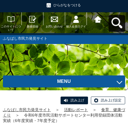
ひらがなをつける
このサイトにつ
新規登録
お問い合わせ
個人会員ログイ
ふなばし市民力
いて
ン
発見サイトへ戻
る
ふなばし市民力発見サイト
MENU
読み上げ
読み上げ設定
ふなばし市民力発見サイト
＞
活動レポート
＞
食育、健康づ
くり
＞
令和6年度市民活動サポートセンター利用登録団体活動
実績（6年度実績・7年度予定）