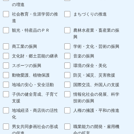
の増進
社会教育・生涯学習の推
まちづくりの推進
進
観光・特産品のＰＲ
農林水産業・畜産業の振
興
商工業の振興
学術・文化・芸術の振興
文化財・郷土芸能の継承
音楽の振興
スポーツの振興
環境の保全・美化
動物愛護、植物保護
防災・減災、災害救援
地域の安心・安全活動
国際交流、外国人の支援
子供の健全育成、子育て
情報化社会の発展、科学
支援
技術の振興
地域経済・商店街の活性
人権の擁護・平和の推進
化
男女共同参画社会の形成
職業能力の開発・雇用機
の促進
会の拡充