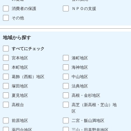
消費者の保護
ＮＰＯの支援
その他
地域から探す
すべてにチェック
宮本地区
湊町地区
本町地区
海神地区
葛飾（西船）地区
中山地区
塚田地区
法典地区
夏見地区
高根・金杉地区
高根台
高芝（新高根・芝山）地
区
前原地区
二宮・飯山満地区
薬円台地区
三山・田喜野井地区