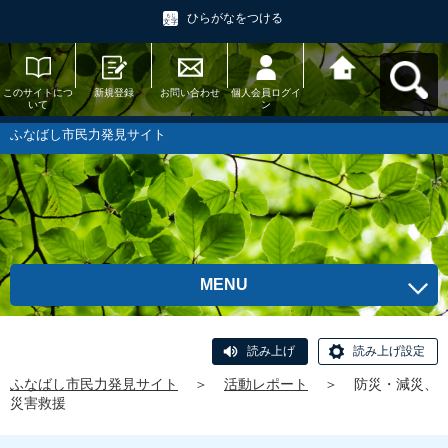
ひらがなをつける
このサイトにつ
新規登録
お問い合わせ
個人会員ログイ
ふなばし市民力
いて
ン
発見サイトへ戻
る
ふなばし市民力発見サイト
MENU
読み上げ
読み上げ設定
ふなばし市民力発見サイト
＞
活動レポート
＞
防災・減災、
災害救援