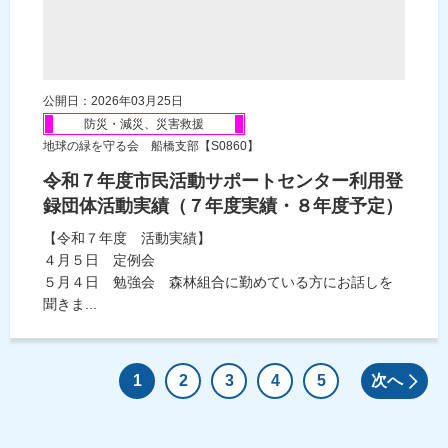
公開日：2026年03月25日
防災・減災、災害救援
地球の緑を守る会 船橋支部【S0860】
令和７年度市民活動サポートセンター利用登
録団体活動実績（７年度実績・８年度予定）
【令和７年度 活動実績】
４月５日 定例会
５月４日 勉強会 森林組合に勤めている方にお話しを
聞きま...
1
2
3
4
5
次へ