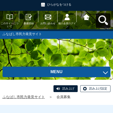
ひらがなをつける
このサイトにつ
新規登録
お問い合わせ
個人会員ログイ
ふなばし市民力
いて
ン
発見サイトへ戻
る
ふなばし市民力発見サイト
MENU
読み上げ
読み上げ設定
ふなばし市民力発見サイト
＞
会員募集