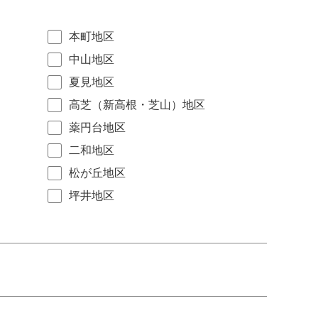
本町地区
中山地区
夏見地区
高芝（新高根・芝山）地区
薬円台地区
二和地区
松が丘地区
坪井地区