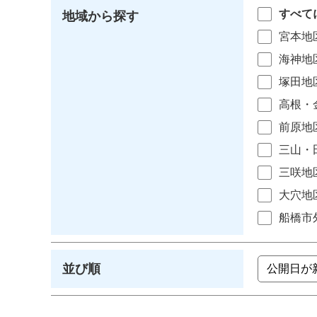
すべて
地域から探す
宮本地
海神地
塚田地
高根・
前原地
三山・
三咲地
大穴地
船橋市
並び順