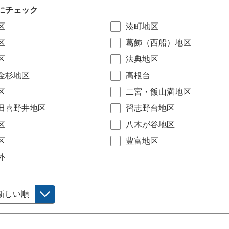
にチェック
区
湊町地区
区
葛飾（西船）地区
区
法典地区
金杉地区
高根台
区
二宮・飯山満地区
田喜野井地区
習志野台地区
区
八木が谷地区
区
豊富地区
外