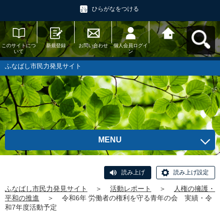
ひらがなをつける
このサイトにつ
新規登録
お問い合わせ
個人会員ログイ
ふなばし市民力
いて
ン
発見サイトへ戻
る
ふなばし市民力発見サイト
MENU
読み上げ
読み上げ設定
ふなばし市民力発見サイト
＞
活動レポート
＞
人権の擁護・
平和の推進
＞
令和6年 労働者の権利を守る青年の会 実績・令
和7年度活動予定