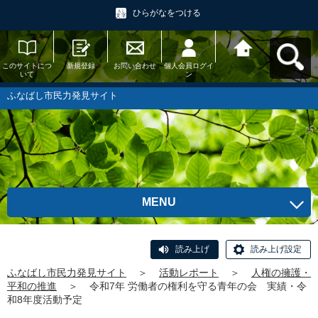
ひらがなをつける
このサイトにつ
新規登録
お問い合わせ
個人会員ログイ
ふなばし市民力
いて
ン
発見サイトへ戻
る
ふなばし市民力発見サイト
MENU
読み上げ
読み上げ設定
ふなばし市民力発見サイト
＞
活動レポート
＞
人権の擁護・
平和の推進
＞
令和7年 労働者の権利を守る青年の会 実績・令
和8年度活動予定