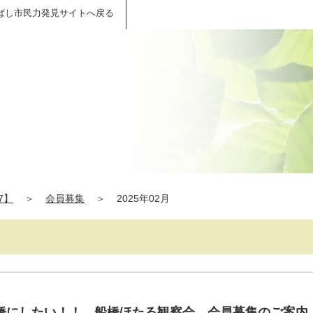
ばし市民力発見サイトへ戻る
】
7】
＞
会員募集
＞
2025年02月
橋にしたい！！ 船橋ほたる観察会 会員募集のご案内