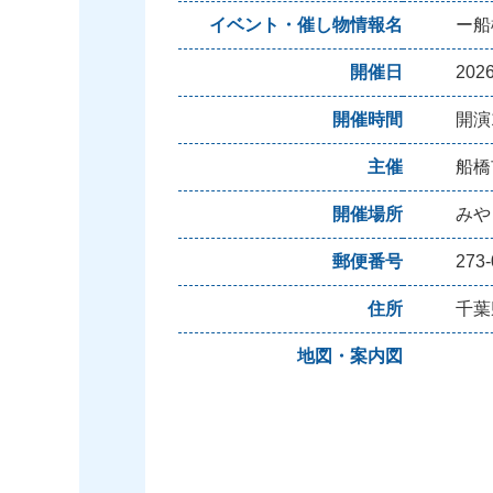
イベント・催し物情報名
ー船
開催日
20
開催時間
開演
主催
船橋
開催場所
みや
郵便番号
273-
住所
千葉
地図・案内図