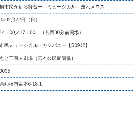
橋市民が創る舞台ー ミュージカル 走れメロス
26年02月22日（日）
14：00／17：00 （各回30分前開場）
市民ミュージカル・カンパニー【S0912】
もと三百人劇場（宮本公民館講堂）
0005
県船橋市宮本6-18-1