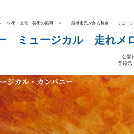
＞
学術・文化・芸術の振興
＞
ー船橋市民が創る舞台ー ミュージ
ー ミュージカル 走れメ
公開日
登録元