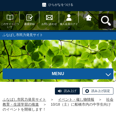
ひらがなをつける
このサイトにつ
新規登録
お問い合わせ
個人会員ログイ
ふなばし市民力
いて
ン
発見サイトへ戻
る
ふなばし市民力発見サイト
MENU
読み上げ
読み上げ設定
ふなばし市民力発見サイト
＞
イベント・催し物情報
＞
社会
教育・生涯学習の推進
＞
10/18（土）に船橋市内の中学生向け
のイベントを開催します！