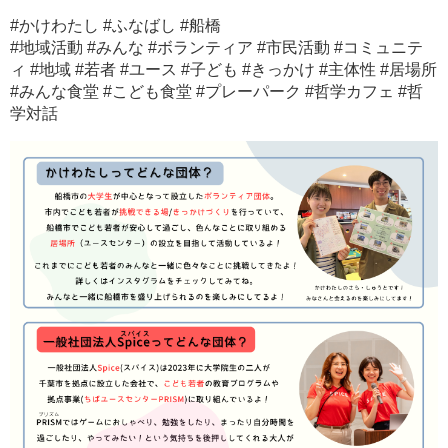
#かけわたし #ふなばし #船橋
#地域活動 #みんな #ボランティア #市民活動 #コミュニテ
ィ #地域 #若者 #ユース #子ども #きっかけ #主体性 #居場所
#みんな食堂 #こども食堂 #プレーパーク #哲学カフェ #哲
学対話