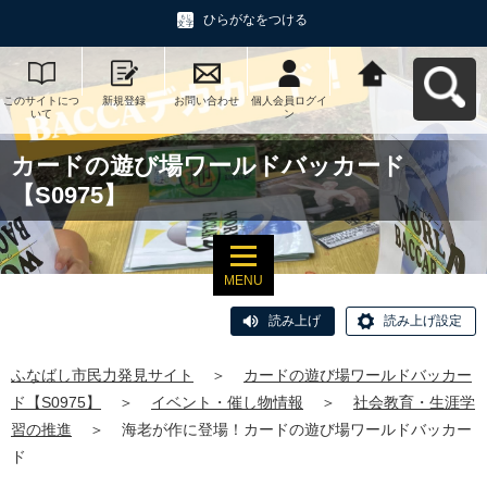
ひらがなをつける
このサイトにつ
新規登録
お問い合わせ
個人会員ログイ
ふなばし市民力
いて
ン
発見サイトへ戻
る
カードの遊び場ワールドバッカード
【S0975】
MENU
読み上げ
読み上げ設定
ふなばし市民力発見サイト
＞
カードの遊び場ワールドバッカー
ド【S0975】
＞
イベント・催し物情報
＞
社会教育・生涯学
習の推進
＞
海老が作に登場！カードの遊び場ワールドバッカー
ド