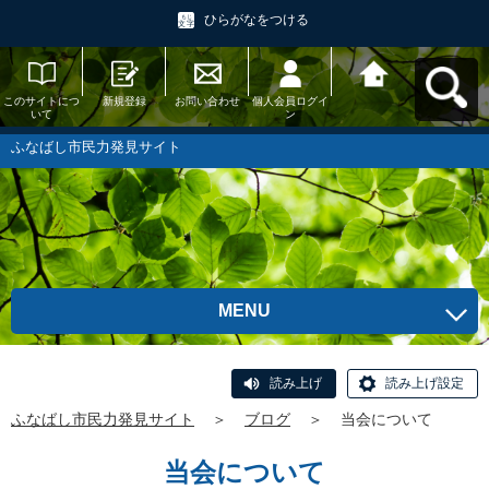
ひらがなをつける
このサイトにつ
新規登録
お問い合わせ
個人会員ログイ
ふなばし市民力
いて
ン
発見サイトへ戻
る
ふなばし市民力発見サイト
MENU
読み上げ
読み上げ設定
ふなばし市民力発見サイト
＞
ブログ
＞
当会について
当会について