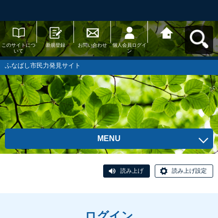
このサイトにつ
新規登録
お問い合わせ
個人会員ログイ
ふなばし市民力
いて
ン
発見サイトへ戻
る
ふなばし市民力発見サイト
MENU
読み上げ
読み上げ設定
ログイン