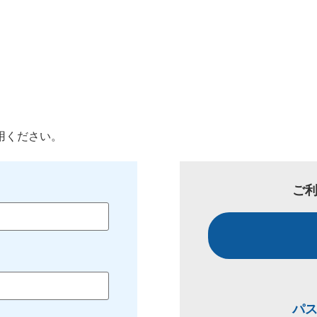
用ください。
ご
パ