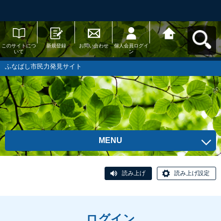
このサイトにつ
新規登録
お問い合わせ
個人会員ログイ
ふなばし市民力
いて
ン
発見サイトへ戻
る
ふなばし市民力発見サイト
MENU
読み上げ
読み上げ設定
ログイン