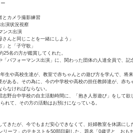
ター
とカメラ撮影練習
ス出演状況視察
ーマンス出演
んと同じことを一緒にしよう」
方」と「子守歌」
25名の方が鑑賞してくれた。
「パフォーマンス出演」に、関わった団体の人達全員で、記
年生や高校生達が、教室で赤ちゃんとの遊び方を学んで、将
要がある。その為に、今の中学校や高校の担任教師達が、赤ち
ならなければならない。
志野台中学校の自主活動時間に、「抱き人形遊び」をして欲
わられて、その方の活動はお預けになっている。
してきたが、今でもまだ安心できなくて、妊婦教室を休講にし
リーンリーフ」のテキストを50部印刷した。題名「0歳児と おも