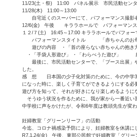
11/23(土・祭) 11:00 パネル展示 市民活動セン
11/28(木) 11:00～13:00
自宅近くのスーパーにて、パフォーマンス撮影者
12/6(金) 午後 キララホールで パフォーマン
１２/７(土) 16:45～17:00 キララホールでパフォ
パフォーマンスタイトル 「赤ちゃんのお母さ
遊びの内容 ・「首の座らない赤ちゃんの抱き
・「手袋人形遊び」 ・「わらべうた遊び」 約
最後に、市民活動センターで、「ブース出展」や
した。
感 想 日本国の少子化対策のために、今の中学3
になった時に、楽しく子育てができるようにする必
遊び方を知って、それが好きになり楽しめるように
そうゆう状況を作るために、我が家から一番近い習
中学校に声をかけたが、令和6年度は教頭先生が変
妊婦教室「グリーンリーフ」の活動
今迄、コロナ禍感染予防により、妊婦教室を休講に
R7.1.24(金) 午後、東部公民館で妊婦教室「グ