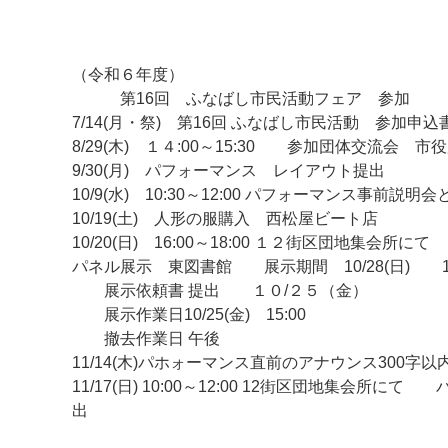
（令和６年度）
第16回 ふなばし市民活動フェア 参加
7/14(月・祭) 第16回 ふなばし市民活動 参加
8/29(木) １４:00～15:30 参加団体交流会 
9/30(月) パフォーマンス レイアウト提出
10/9(水) 10:30～12:00 パフォーマン
マイメディア検索
10/19(土) 人形の服購入 西松屋ビート店
10/20(日) 16:00～18:00 １２街区
パネル展示 東図書館 展示期間 10/28(日)
展示依頼書 提出 １０/２５（金）
展示作業日10/25(金) 15:00
撤去作業日 午後
11/14(木)パホォーマンス直前のアナウンス300字以
11/17(日) 10:00～12:00 12街区団地集
出