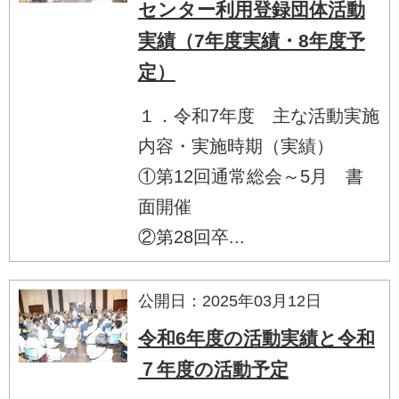
センター利用登録団体活動
実績（7年度実績・8年度予
定）
１．令和7年度 主な活動実施
内容・実施時期（実績）
①第12回通常総会～5月 書
面開催
②第28回卒...
公開日：2025年03月12日
令和6年度の活動実績と令和
７年度の活動予定