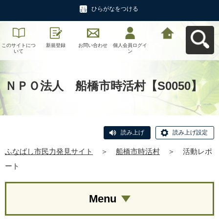
ひらがなをつける
このサイトにつ
新規登録
お問い合わせ
個人会員ログイ
ふなばし市民力
いて
ン
発見サイトへ戻
る
ＮＰＯ法人 船橋市時活村【S0050】
読み上げ
読み上げ設定
ふなばし市民力発見サイト
＞
船橋市時活村
＞
活動レポ
ート
Menu