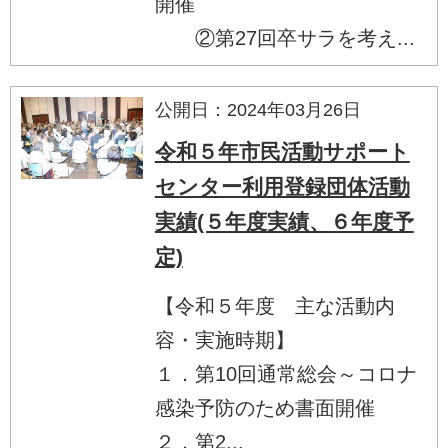
開催
②第27回卒サラを考え...
公開日：2024年03月26日
令和５年市民活動サポート
センター利用登録団体活動
実績(５年度実績、６年度予
定)
【令和５年度 主な活動内
容・実施時期】
１．第10回通常総会～コロナ
感染予防のため書面開催
２．第2...