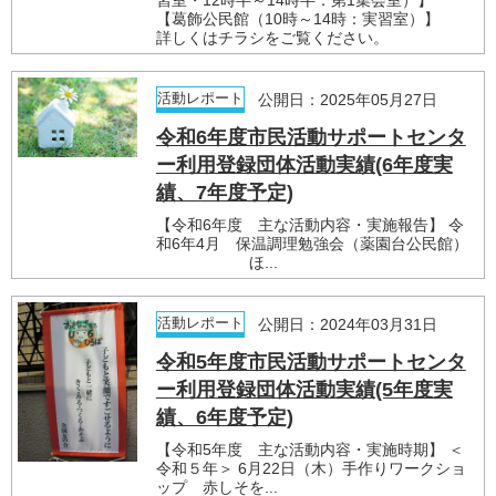
習室・12時半～14時半：第1集会室）】
【葛飾公民館（10時～14時：実習室）】
詳しくはチラシをご覧ください。
活動レポート
公開日：2025年05月27日
令和6年度市民活動サポートセンタ
ー利用登録団体活動実績(6年度実
績、7年度予定)
【令和6年度 主な活動内容・実施報告】 令
和6年4月 保温調理勉強会（薬園台公民館）
ほ...
活動レポート
公開日：2024年03月31日
令和5年度市民活動サポートセンタ
ー利用登録団体活動実績(5年度実
績、6年度予定)
【令和5年度 主な活動内容・実施時期】 ＜
令和５年＞ 6月22日（木）手作りワークショ
ップ 赤しそを...