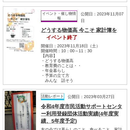
イベント・催し物情
公開日：2023年11月07
報
日
どうする物価高 今こそ 家計簿を
イベント終了
開催日：2023年11月18日（土）
開催時間：10：00～11：30
【内容】
・どうする物価高
・教育費のことは・・
・年金暮らし
・予算の立て方
みんな 話そう
活動レポート
公開日：2023年03月27日
令和4年度市民活動サポートセンタ
ー利用登録団体活動実績(4年度実
績、5年度予定)
友の会では暮らしのこと、食べること、家計