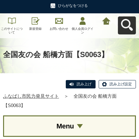
ひらがなをつける
このサイトにつ
新規登録
お問い合わせ
個人会員ログイ
ふなばし市民力
いて
ン
発見サイトへ戻
る
全国友の会 船橋方面【S0063】
読み上げ
読み上げ設定
ふなばし市民力発見サイト
＞
全国友の会 船橋方面
【S0063】
Menu