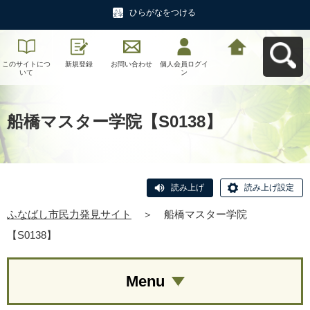
ひらがなをつける
このサイトにつ
新規登録
お問い合わせ
個人会員ログイ
ふなばし市民力
いて
ン
発見サイトへ戻
る
船橋マスター学院【S0138】
読み上げ
読み上げ設定
ふなばし市民力発見サイト
＞
船橋マスター学院
【S0138】
Menu