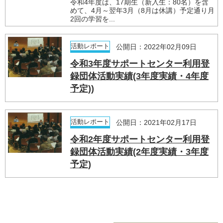
令和4年度は、17期生（新入生：80名）を含
めて、4月～翌年3月（8月は休講）予定通り月
2回の学習を...
活動レポート
公開日：2022年02月09日
令和3年度サポートセンター利用登
録団体活動実績(3年度実績・4年度
予定))
活動レポート
公開日：2021年02月17日
令和2年度サポートセンター利用登
録団体活動実績(2年度実績・3年度
予定)