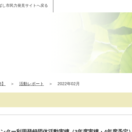
ばし市民力発見サイトへ戻る
】
8】
＞
活動レポート
＞
2022年02月
センター利用登録団体活動実績（3年度実績・4年度予定