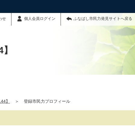
わせ
個人会員ログイン
ふなばし市民力発見サイトへ戻る
4】
44】
＞
登録市民力プロフィール