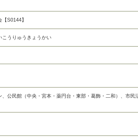
【S0144】
いこうりゅうきょうかい
ン、公民館（中央・宮本・薬円台・東部・葛飾・二和）、市民