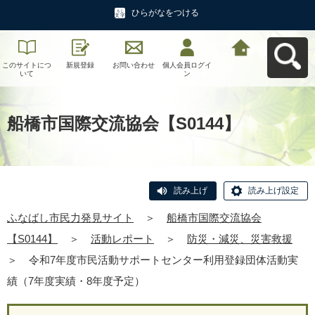
ひらがなをつける
このサイトにつ
新規登録
お問い合わせ
個人会員ログイ
ふなばし市民力
いて
ン
発見サイトへ戻
る
船橋市国際交流協会【S0144】
読み上げ
読み上げ設定
ふなばし市民力発見サイト
＞
船橋市国際交流協会
【S0144】
＞
活動レポート
＞
防災・減災、災害救援
＞
令和7年度市民活動サポートセンター利用登録団体活動実
績（7年度実績・8年度予定）