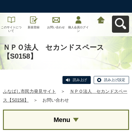
このサイトにつ
新規登録
お問い合わせ
個人会員ログイ
ふなばし市民力
いて
ン
発見サイトへ戻
る
ＮＰＯ法人 セカンドスペース
【S0158】
読み上げ
読み上げ設定
ふなばし市民力発見サイト
＞
ＮＰＯ法人 セカンドスペー
ス【S0158】
＞
お問い合わせ
Menu