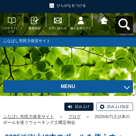
ひらがなをつける
このサイトにつ
新規登録
お問い合わせ
個人会員ログイ
ふなばし市民力
いて
ン
発見サイトへ戻
る
ふなばし市民力発見サイト
MENU
読み上げ
読み上げ設定
ふなばし市民力発見サイト
＞
ブログ
＞
2025/6/7(土)2本の
ポールを使うウォーキング土曜定例会