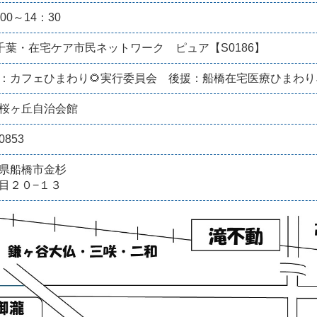
00～14：30
)千葉・在宅ケア市民ネットワーク ピュア【S0186】
：カフェひまわり🌻実行委員会 後援：船橋在宅医療ひまわ
桜ヶ丘自治会館
0853
県船橋市金杉
目２０−１３