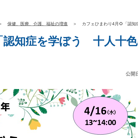
＞
保健、医療、介護、福祉の増進
＞
カフェひまわり4月🌻「認
「認知症を学ぼう 十人十
公開日