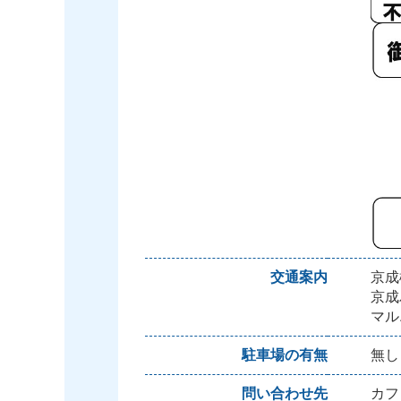
交通案内
京成
京成
マル
駐車場の有無
無し
問い合わせ先
カフ