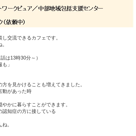
談し交流できるカフェです。
ね。
話は13時30分～）
報も」
の方を見かけることも増えてきました。
言動があった時
穏やかに暮らすことができます。
の認知症の方に接している
んね。