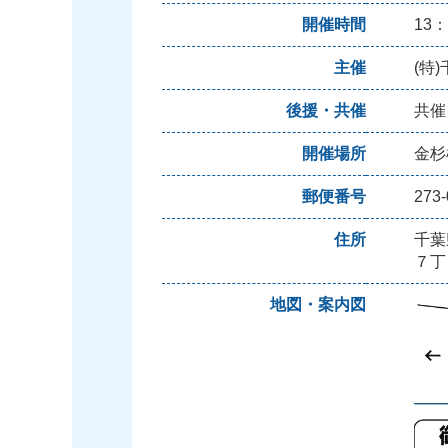
開催時間
13：
主催
(特
後援・共催
共催
開催場所
金杉
郵便番号
273-
住所
千葉
７丁
地図・案内図